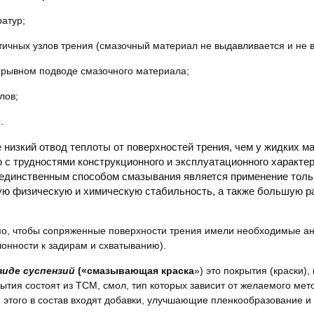
атур;
ичных узлов трения (смазочный материал не выдавливается и не в
рерывном подводе смазочного материала;
лов;
.
низкий отвод теплоты от поверхностей трения, чем у жидких ма
с трудностями конструкционного и эксплуатационного характер
единственным способом смазывания является применение тольк
ую физическую и химическую стабильность, а также большую р
о, чтобы сопряженные поверхности трения имели необходимые а
лонности к задирам и схватыванию).
виде суспензий
(«смазывающая краска
») это покрытия (краски)
тия состоят из ТСМ, смол, тип которых зависит от желаемого мет
е этого в состав входят добавки, улучшающие пленкообразование 