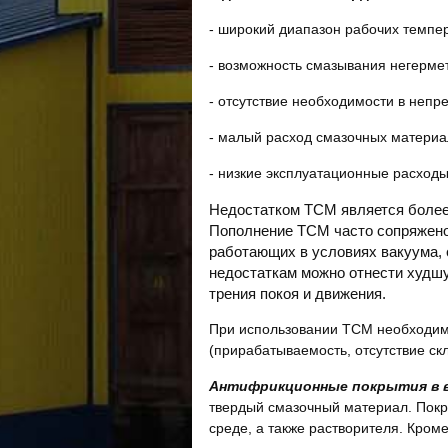
- широкий диапазон рабочих темпер
- возможность смазывания негермет
- отсутствие необходимости в неп
- малый расход смазочных материа
- низкие эксплуатационные расходы
Недостатком ТСМ является более 
Пополнение ТСМ часто сопряжено 
работающих в условиях вакуума, 
недостаткам можно отнести худш
трения покоя и движения.
При использовании ТСМ необходим
(прирабатываемость, отсутствие ск
Антифрикционные покрытия
в 
твердый смазочный материал. Покры
среде, а также растворителя. Кром