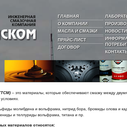
ГЛАВНАЯ
ЛАБОРАТ
О КОМПАНИИ
ПРОИЗВО
МАСЛА И СМАЗКИ
НОВОСТИ
ИНФОРМА
ПРАЙС-ЛИСТ
ПОТРЕБИ
ДОГОВОР
КОНТАКТ
(ТСМ)
– это материалы, которые обеспечивают смазку между двумя
 условиях.
ьфиды молибдена и вольфрама, нитрид бора, бромиды олова и кад
лениды и теллуриды вольфрама, титана и пр.
ных материалов относятся: