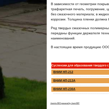
В зависимости от геометрии покры
трафаретная печать, погружение, 
без смазочного материала; в жидко
коррозии. Толщина пленки должна 
Ряд твердых смазочных полимерных
переданы функции держателя техни
наименований.
В настоящее время продукцию ООО
Суспензии для образования твердого 
ВНИИ НП-212
ВНИИ НП-213А
ВНИИ НП-230А
Joomla SEO powered by JoomSEF