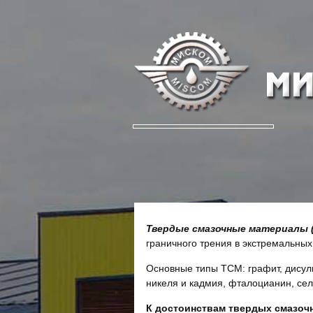
Твердые смазочные материалы 
граничного трения в экстремальных
Основные типы ТСМ: графит, дисул
никеля и кадмия, фталоцианин, се
К достоинствам твердых смазоч