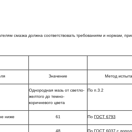
ателям смазка должна соответствовать требованиям и нормам, при
еля
Значение
Метод испыт
Однородная мазь от светло-
По п.3.2
желтого до темно-
коричневого цвета
не ниже
61
По
ГОСТ 6793
48
По
ГОСТ 6037
с допол