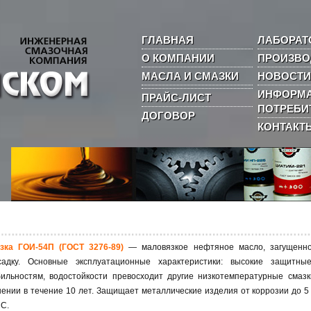
ГЛАВНАЯ
ЛАБОРАТ
О КОМПАНИИ
ПРОИЗВО
МАСЛА И СМАЗКИ
НОВОСТИ
ИНФОРМА
ПРАЙС-ЛИСТ
ПОТРЕБИ
ДОГОВОР
КОНТАКТ
зка ГОИ-54П (ГОСТ 3276-89)
— маловязкое нефтяное масло, загущенно
садку. Основные эксплуатационные характеристики: высокие защитны
бильностям, водостойкости превосходит другие низкотемпературные смаз
нении в течение 10 лет. Защищает металлические изделия от коррозии до 5
°С.