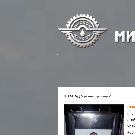
<
НАЗАД
(в раздел продукция)
Сма
при
ста
хра
+50