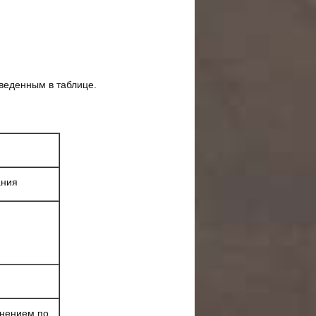
веденным в таблице.
ания
нением по