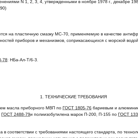
енениями N 1, 2, 3, 4, утвержденными в ноябре 1978 г., декабре 1980
90)
тся на пластичную смазку МС-70, применяемую в качестве антифр
хностей приборов и механизмов, соприкасающихся с морской водо
8-78
: НБа-Ал-Т/6-3.
1. ТЕХНИЧЕСКИЕ ТРЕБОВАНИЯ
нием масла приборного МВП по
ГОСТ 1805-76
бариевым и алюминие
о
ГОСТ 2488-79
и полиизобутилена марок П-200, П-155 по
ГОСТ 133
на в соответствии с требованиями настоящего стандарта, по технол