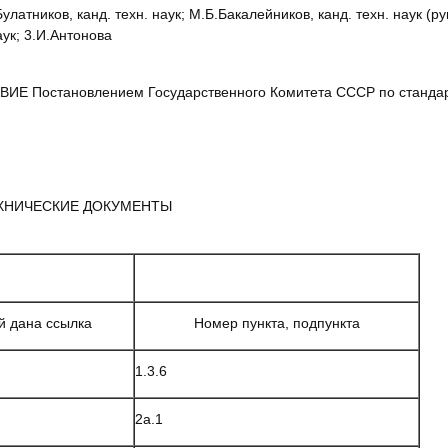
Булатников, канд. техн. наук; М.Б.Бакалейников, канд. техн. наук (р
аук; 3.И.Антонова
Е Постановлением Государственного Комитета СССР по стандарт
ХНИЧЕСКИЕ ДОКУМЕНТЫ
й дана ссылка
Номер пункта, подпункта
1.3.6
2а.1