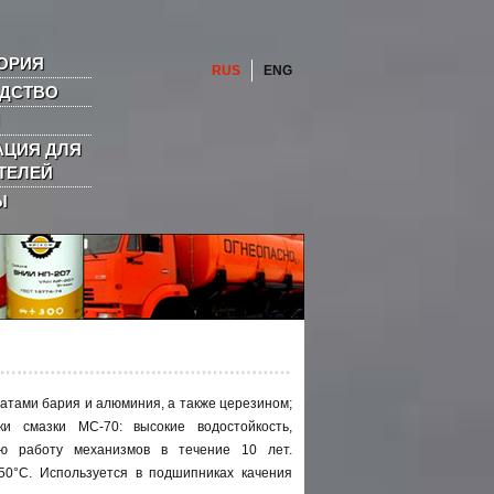
ОРИЯ
RUS
ENG
ДСТВО
ЦИЯ ДЛЯ
ТЕЛЕЙ
Ы
атами бария и алюминия, а также церезином;
ки смазки МС-70: высокие водостойкость,
кую работу механизмов в течение 10 лет.
0°С. Используется в подшипниках качения