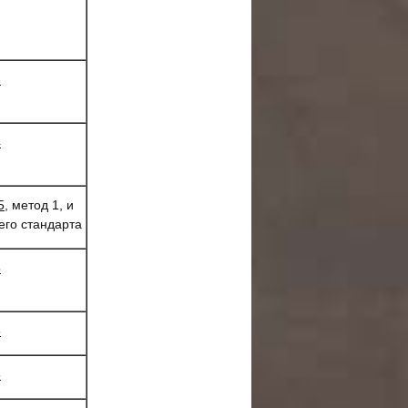
3
4
5
, метод 1, и
его стандарта
5
5
5