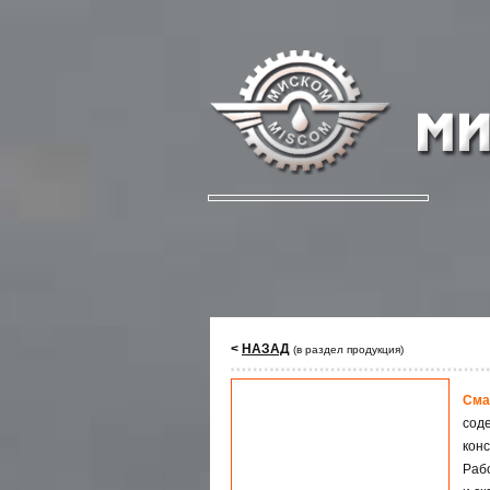
<
НАЗАД
(в раздел продукция)
Сма
сод
кон
Раб