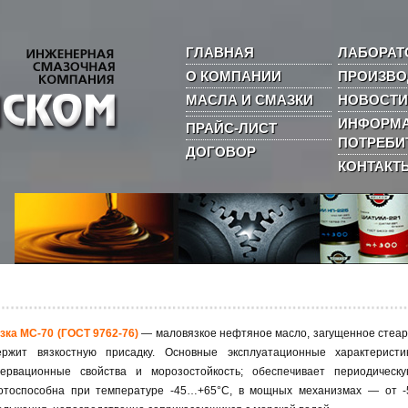
ГЛАВНАЯ
ЛАБОРАТ
О КОМПАНИИ
ПРОИЗВО
МАСЛА И СМАЗКИ
НОВОСТИ
ИНФОРМА
ПРАЙС-ЛИСТ
ПОТРЕБИ
ДОГОВОР
КОНТАКТ
зка МС-70 (ГОСТ 9762-76)
— маловязкое нефтяное масло, загущенное стеар
ержит вязкостную присадку. Основные эксплуатационные характеристи
сервационные свойства и морозостойкость; обеспечивает периодичес
отоспособна при температуре -45…+65°С, в мощных механизмах — от -5