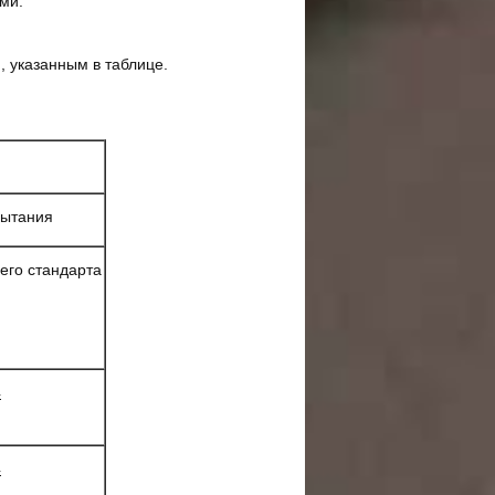
ми.
, указанным в таблице.
пытания
его стандарта
4
4