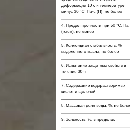
деформации 10 с и температуре
минус 30 °С, Па·с (П), не более
4. Предел прочности при 50 °С, Па
(гс/см), не менее
5. Коллоидная стабильность, %
выделенного масла, не более
6. Испытание защитных свойств в
течение 30 ч
7. Содержание водорастворимых
кислот и щелочей
8. Массовая доля воды, %, не боле
9. Зольность, %, в пределах