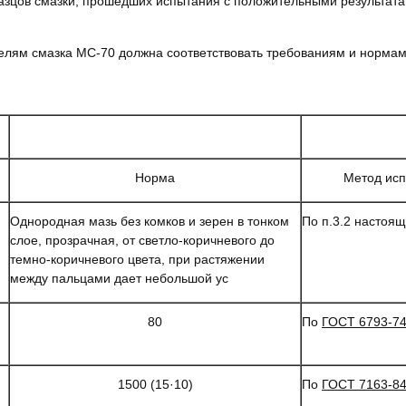
азцов смазки, прошедших испытания с положительными результата
елям смазка МС-70 должна соответствовать требованиям и нормам
Норма
Метод ис
Однородная мазь без комков и зерен в тонком
По п.3.2 настоящ
слое, прозрачная, от светло-коричневого до
темно-коричневого цвета, при растяжении
между пальцами дает небольшой ус
80
По
ГОСТ 6793-7
1500 (15·10)
По
ГОСТ 7163-8